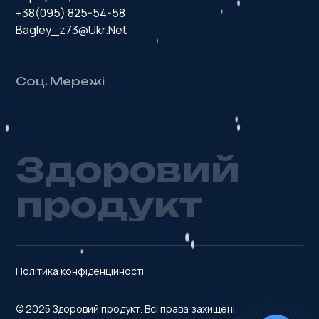
+38(095) 825-54-58
Bagley_z73@ukr.net
Соц. Мережі
З
д
о
р
о
в
и
й
п
р
о
д
у
к
т
Політика конфіденційності
© 2025 Здоровий продукт. Всі права захищені.