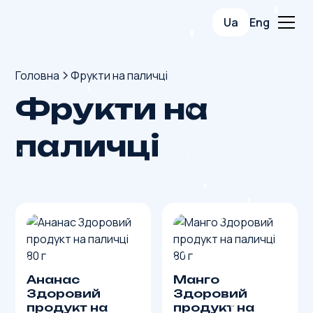
Ua
Eng
Головна
Фрукти на паличці
Ф
р
у
к
т
и
н
а
п
а
л
и
ч
ц
і
Ананас
Манго
Здоровий
Здоровий
продукт на
продукт на