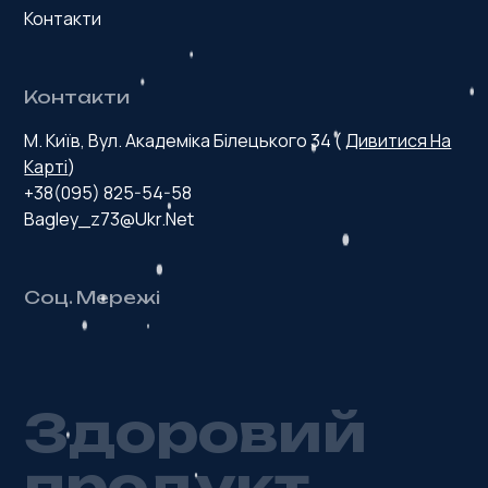
Контакти
Контакти
М. Київ, Вул. Академіка Білецького 34 (
Дивитися На
Карті
)
+38(095) 825-54-58
Bagley_z73@ukr.net
Соц. Мережі
З
д
о
р
о
в
и
й
п
р
о
д
у
к
т