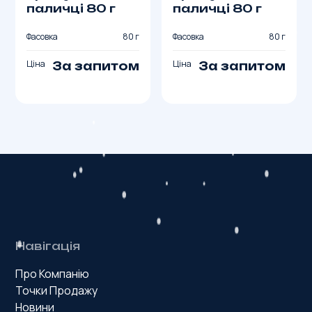
паличці 80 г
паличці 80 г
Фасовка
80 г
Фасовка
80 г
Ціна
Ціна
За запитом
За запитом
Навігація
Про Компанію
Точки Продажу
Новини