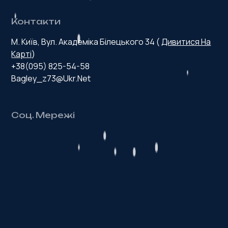
Контакти
М. Київ, Вул. Академіка Білецького 34 (
Дивитися На
Карті
)
+38(095) 825-54-58
Bagley_z73@ukr.net
Соц. Мережі
З
д
о
р
о
в
и
й
п
р
о
д
у
к
т