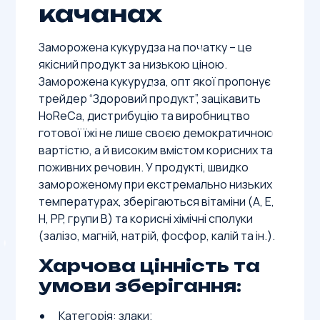
качанах
Заморожена кукурудза на початку – це
якісний продукт за низькою ціною.
Заморожена кукурудза, опт якої пропонує
трейдер “Здоровий продукт”, зацікавить
HoReCa, дистрибуцію та виробництво
готової їжі не лише своєю демократичною
вартістю, а й високим вмістом корисних та
поживних речовин. У продукті, швидко
замороженому при екстремально низьких
температурах, зберігаються вітаміни (A, E,
H, PP, групи B) та корисні хімічні сполуки
(залізо, магній, натрій, фосфор, калій та ін.).
Харчова цінність та
умови зберігання:
Категорія: злаки;