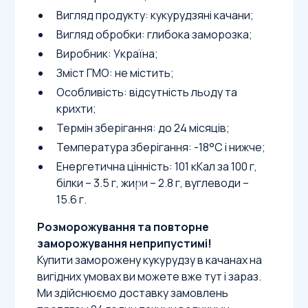
Вигляд продукту: кукурудзяні качани;
Вигляд обробки: глибока заморозка;
Виробник: Україна;
Зміст ГМО: не містить;
Особливість: відсутність льоду та
крихти;
Термін зберігання: до 24 місяців;
Температура зберігання: -18°С і нижче;
Енергетична цінність: 101 кКал за 100 г,
білки – 3.5 г, жири – 2.8 г, вуглеводи –
15.6 г.
Розморожування та повторне
заморожування неприпустимі!
Купити заморожену кукурудзу в качанах на
вигідних умовах ви можете вже тут і зараз.
Ми здійснюємо доставку замовлень