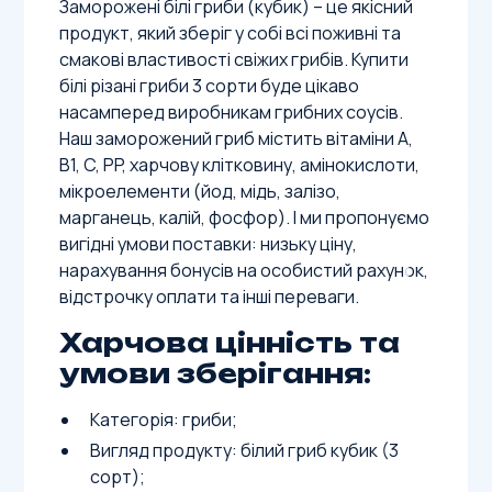
Заморожені білі гриби (кубик) – це якісний
продукт, який зберіг у собі всі поживні та
смакові властивості свіжих грибів. Купити
білі різані гриби 3 сорти буде цікаво
насамперед виробникам грибних соусів.
Наш заморожений гриб містить вітаміни A,
B1, C, PP, харчову клітковину, амінокислоти,
мікроелементи (йод, мідь, залізо,
марганець, калій, фосфор). І ми пропонуємо
вигідні умови поставки: низьку ціну,
нарахування бонусів на особистий рахунок,
відстрочку оплати та інші переваги.
Харчова цінність та
умови зберігання:
Категорія: гриби;
Вигляд продукту: білий гриб кубик (3
сорт);