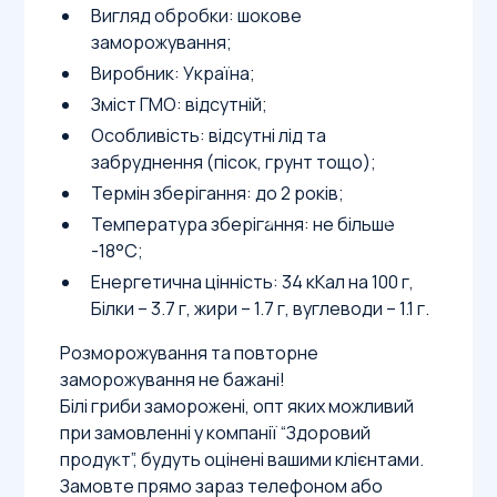
Вигляд обробки: шокове
заморожування;
Виробник: Україна;
Зміст ГМО: відсутній;
Особливість: відсутні лід та
забруднення (пісок, грунт тощо);
Термін зберігання: до 2 років;
Температура зберігання: не більше
-18°С;
Енергетична цінність: 34 кКал на 100 г,
Білки – 3.7 г, жири – 1.7 г, вуглеводи – 1.1 г.
Розморожування та повторне
заморожування не бажані!
Білі гриби заморожені, опт яких можливий
при замовленні у компанії “Здоровий
продукт”, будуть оцінені вашими клієнтами.
Замовте прямо зараз телефоном або