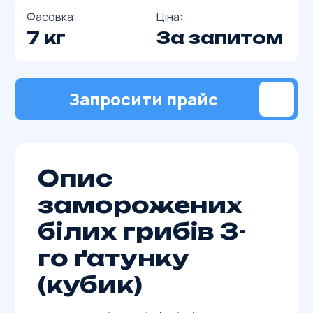
Фасовка:
Ціна:
7 кг
За запитом
Запросити прайс
Опис
заморожених
білих грибів 3-
го ґатунку
(кубик)