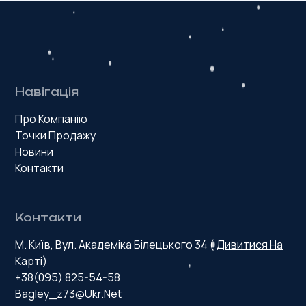
Як працює IQF заморозка
13.01.2026
Навігація
Про Компанію
Точки Продажу
Новини
Контакти
Контакти
М. Київ, Вул. Академіка Білецького 34 (
Дивитися На
Карті
)
+38(095) 825-54-58
Bagley_z73@ukr.net