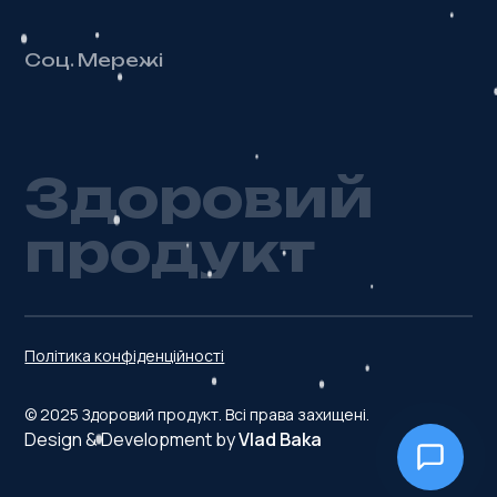
Соц. Мережі
З
д
о
р
о
в
и
й
п
р
о
д
у
к
т
Політика конфіденційності
© 2025 Здоровий продукт. Всі права захищені.
Design & Development by
Vlad Baka