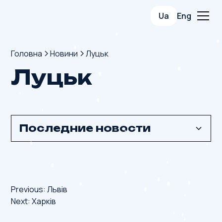
Ua
Eng
Головна
Новини
Луцьк
Луцьк
Последние новости
Як ми контролюємо холод
13.01.2026
Навігація
Previous:
Львів
Як зберігається свіжість продукту
Next:
Харків
записів
13.01.2026