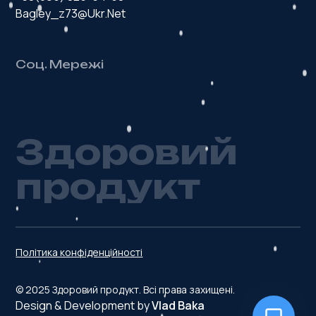
Bagley_z73@ukr.net
Соц. Мережі
З
д
о
р
о
в
и
й
п
р
о
д
у
к
т
Політика конфіденційності
© 2025 Здоровий продукт. Всі права захищені.
Design & Development by
Vlad Baka