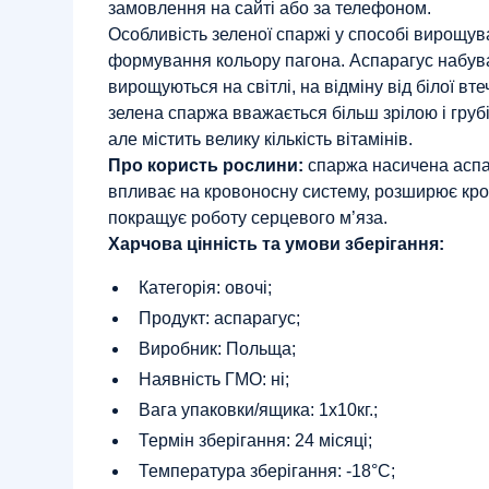
замовлення на сайті або за телефоном.
Особливість зеленої спаржі у способі вирощу
формування кольору пагона. Аспарагус набува
вирощуються на світлі, на відміну від білої вт
зелена спаржа вважається більш зрілою і грубіш
але містить велику кількість вітамінів.
Про користь рослини:
спаржа насичена аспа
впливає на кровоносну систему, розширює кров
покращує роботу серцевого м’яза.
Харчова цінність та умови зберігання:
Категорія: овочі;
Продукт: аспарагус;
Виробник: Польща;
Наявність ГМО: ні;
Вага упаковки/ящика: 1х10кг.;
Термін зберігання: 24 місяці;
Температура зберігання: -18°C;