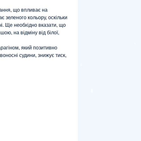
вання, що впливає на
є зеленого кольору, оскільки
ечі. Ще необхідно вказати, що
ою, на відміну від білої,
рагіном, який позитивно
оносні судини, знижує тиск,