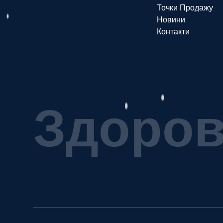
Точки Продажу
Новини
Контакти
З
д
о
р
о