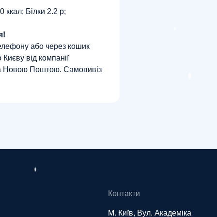
 ​​ккал; Білки 2.2 р;
я!
елефону або через кошик
 Києву від компанії
а Новою Поштою. Самовивіз
Контакти
М. Київ, Вул. Академіка