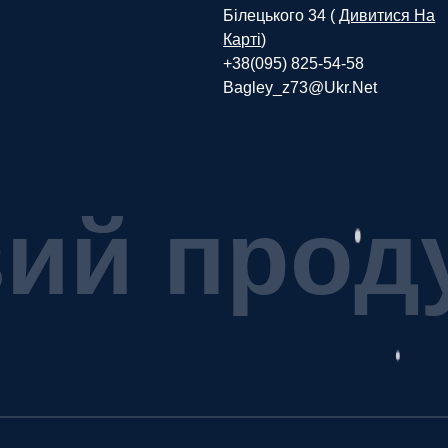
Білецького 34 (
Дивитися На
Карті
)
+38(095) 825-54-58
Bagley_z73@ukr.net
в
и
й
п
р
о
д