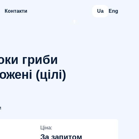
Контакти
Ua
Eng
ки гриби
жені (цілі)
и
Ціна:
За запитом