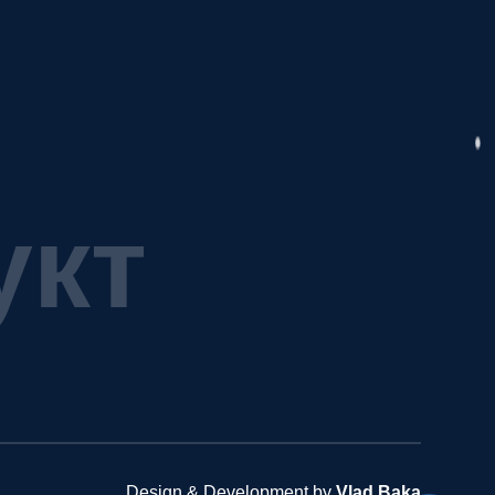
у
к
т
Design & Development by
Vlad Baka