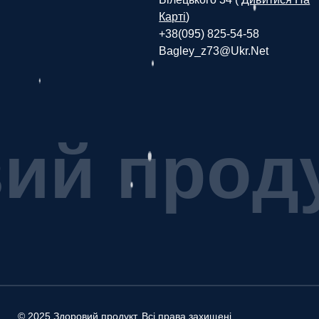
Карті
)
+38(095) 825-54-58
Bagley_z73@ukr.net
в
и
й
п
р
о
д
© 2025 Здоровий продукт. Всі права захищені.