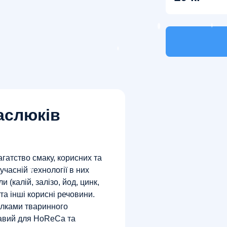
аслюків
агатство смаку, корисних та
учасній технології в них
и (калій, залізо, йод, цинк,
та інші корисні речовини.
білками тваринного
кавий для HoReCa та