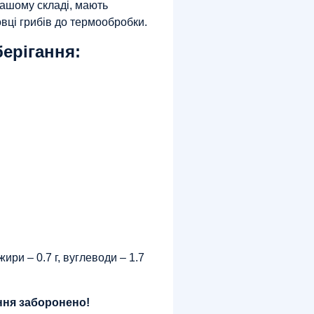
нашому складі, мають
овці грибів до термообробки.
берігання:
 жири – 0.7 г, вуглеводи – 1.7
ня заборонено!