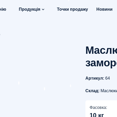
нію
Продукція
Точки продажу
Новини
)
Маслю
заморо
Артикул:
64
Склад:
Маслюк
Фасовка:
10 кг