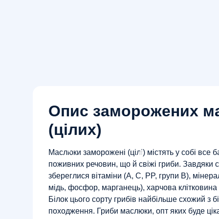
Опис заморожених м
(цілих)
Маслюки заморожені (цілі) містять у собі все б
поживних речовин, що й свіжі гриби. Завдяки с
збереглися вітаміни (A, C, PP, групи B), мінерал
мідь, фосфор, марганець), харчова клітковина 
Білок цього сорту грибів найбільше схожий з 
походження. Гриби маслюки, опт яких буде ці