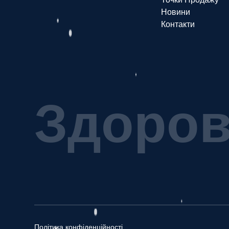
Новини
Контакти
З
д
о
р
о
Політика конфіденційності