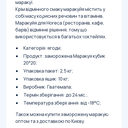
маракуї.
Крім відмінного смаку маракуйя містить у
собі масу корисних речовин та вітамінів.
Маракуйя для Horeca (ресторанів, кафе,
барів) відмінне рішення, тому що
використовується в багатьох коктейлях.
Категорія: ягоди;
Продукт: заморожена Маракуя кубик
20*20;
Упаковка пакет: 2,5 кг;
Упаковка ящик: 10 кг;
Виробник: Гватемала;
Термін зберігання: до 24 міс.;
Температура зберігання: від -18°С;
Також можна купити заморожену маракую
оптом та з доставкою по Києву.