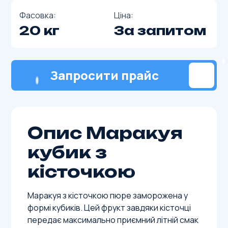
Фасовка:
Ціна:
20 кг
За запитом
Запросити прайс
Опис Маракуя
кубик з
кісточкою
Маракуя з кісточкою пюре заморожена у
формі кубиків. Цей фрукт завдяки кісточці
передає максимально приємний літній смак