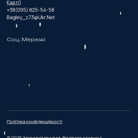
Карті
)
+38(095) 825-54-58
Bagley_z73@ukr.net
Соц. Мережі
З
д
о
р
о
в
и
й
п
р
о
д
у
к
т
Політика конфіденційності
© 2025 Здоровий продукт. Всі права захищені.