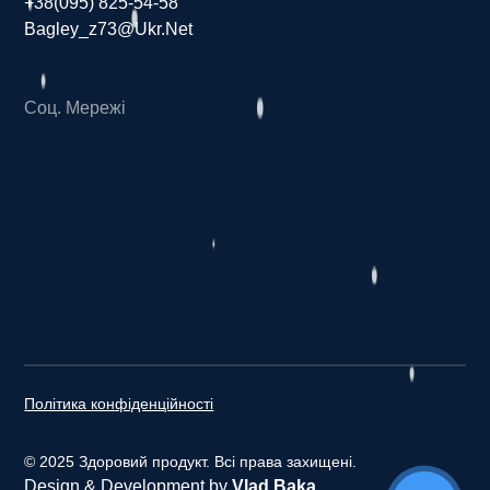
+38(095) 825-54-58
Bagley_z73@ukr.net
Соц. Мережі
З
д
о
р
о
в
и
й
п
р
о
д
у
к
т
Політика конфіденційності
© 2025 Здоровий продукт. Всі права захищені.
Design & Development by
Vlad Baka