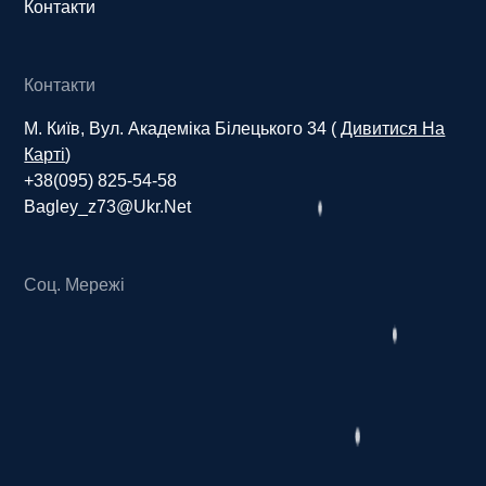
Контакти
Контакти
М. Київ, Вул. Академіка Білецького 34 (
Дивитися На
Карті
)
+38(095) 825-54-58
Bagley_z73@ukr.net
Соц. Мережі
З
д
о
р
о
в
и
й