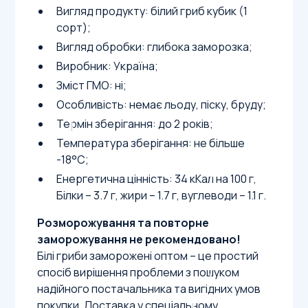
Вигляд продукту: білий гриб кубик (1
сорт);
Вигляд обробки: глибока заморозка;
Виробник: Україна;
Зміст ГМО: ні;
Особливість: немає льоду, піску, бруду;
Термін зберігання: до 2 років;
Температура зберігання: не більше
-18°С;
Енергетична цінність: 34 кКал на 100 г,
Білки – 3.7 г, жири – 1.7 г, вуглеводи – 1.1 г.
Розморожування та повторне
заморожування не рекомендовано!
Білі гриби заморожені оптом – це простий
спосіб вирішення проблеми з пошуком
надійного постачальника та вигідних умов
покупки. Доставка у спеціальному