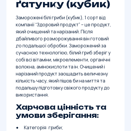
ґатунку (кубик)
Заморожені білі гриби (кубик), 1 сорт від
компанії “Здоровий продукт” – це продукт,
який очищений та нарізаний. Після
дбайливого розморожування він готовий
до подальшої обробки. Заморожений за
сучасною технологією, білий гриб зберіг у
собі всі вітаміни, мікроелементи, органічні
волокна, амінокислоти та ін. Очищений і
нарізаний продукт заощадить величезну
кількість часу, який пішов би на миття та
подальшу підготовку свіжого продукту до
використання.
Харчова цінність та
умови зберігання:
Категорія: гриби;