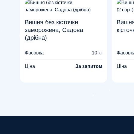
Вишня без кісточки
Вишня
заморожена, Садова
кісточ
(дрібна)
Фасовка
10 кг
Фасовк
Ціна
За запитом
Ціна
Пагінація
записів