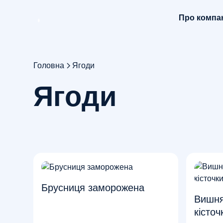
Про компа
Головна
Ягоди
Я
г
о
д
и
Брусниця заморожена
Вишня
кісто