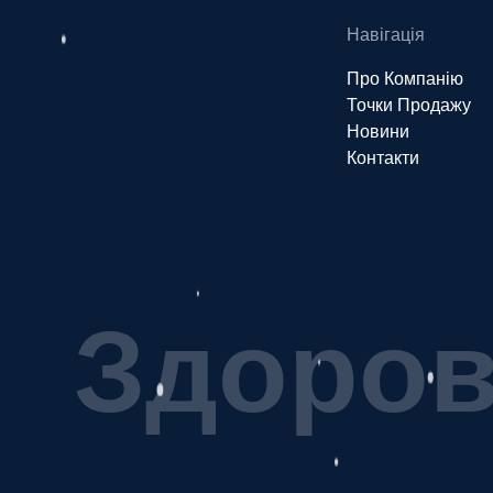
Навігація
Про Компанію
Точки Продажу
Новини
Контакти
З
д
о
р
о