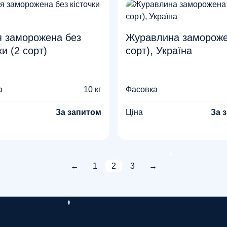
 заморожена без
Журавлина замороже
ки (2 сорт)
сорт), Україна
а
10 кг
Фасовка
За запитом
Ціна
За 
←
1
2
3
→