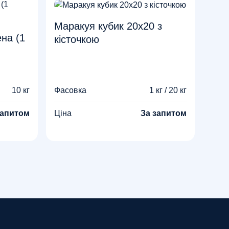
Маракуя кубик 20х20 з
на (1
кісточкою
10 кг
Фасовка
1 кг / 20 кг
запитом
Ціна
За запитом