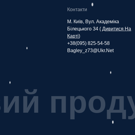
Контакти
М. Київ, Вул. Академіка
Білецького 34 (
Дивитися На
Карті
)
+38(095) 825-54-58
Bagley_z73@ukr.net
в
и
й
п
р
о
д