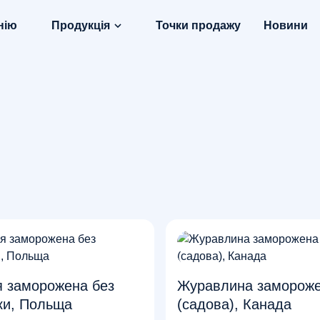
нію
Продукція
Точки продажу
Новини
 заморожена без
Журавлина заморож
чки, Польща
(садова), Канада