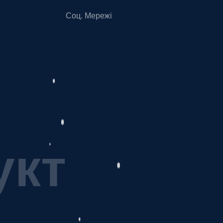
Соц. Мережі
у
к
т