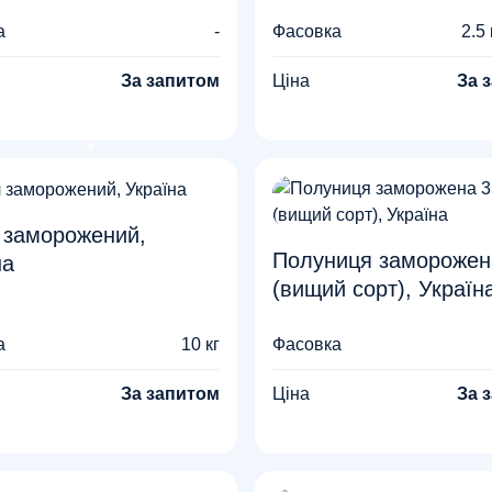
а
-
Фасовка
2.5 
За запитом
Ціна
За 
 заморожений,
Полуниця заморожен
на
(вищий сорт), Україн
а
10 кг
Фасовка
За запитом
Ціна
За 