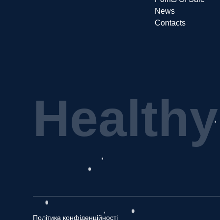
News
Contacts
H
e
a
l
t
h
y
Політика конфіденційності