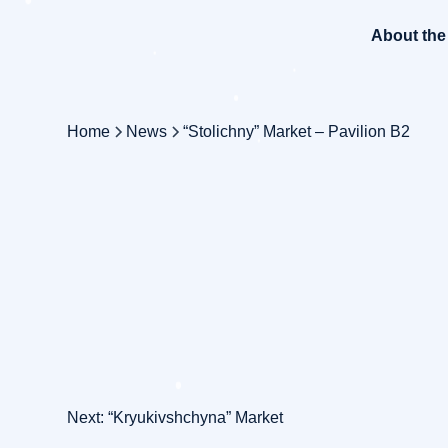
About th
Home
News
“Stolichny” Market – Pavilion B2
Post
Next:
“Kryukivshchyna” Market