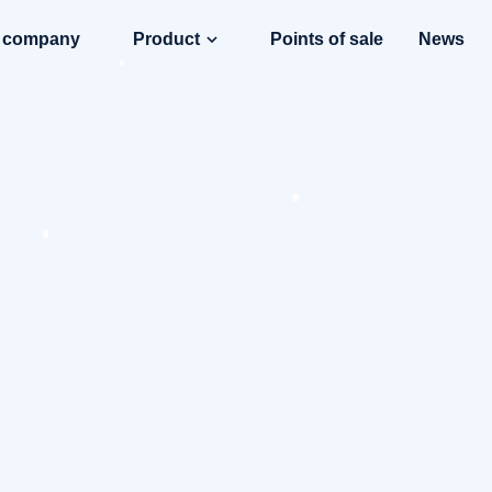
e company
Product
Points of sale
News