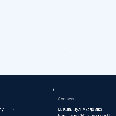
Contacts
ny
М. Київ, Вул. Академіка
Білецького 34 (
Дивитися На