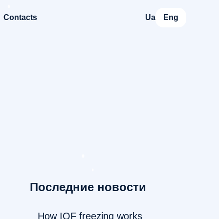
Contacts
Ua
Eng
Последние новости
How IQF freezing works