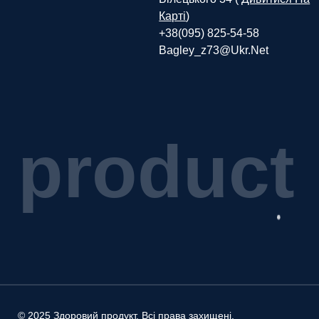
Карті
)
+38(095) 825-54-58
Bagley_z73@ukr.net
p
r
o
d
u
c
t
© 2025 Здоровий продукт. Всі права захищені.