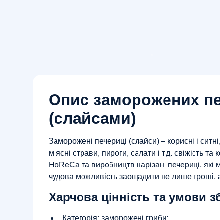
Опис заморожених п
(слайсами)
Заморожені печериці (слайси) – корисні і ситн
м’ясні страви, пироги, салати і т.д. свіжість та
HoReCa та виробництв нарізані печериці, які 
чудова можливість заощадити не лише гроші, а
Харчова цінність та умови з
Категорія: заморожені гриби;