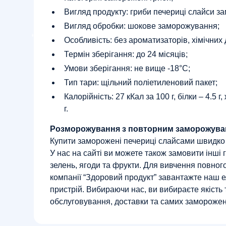
Вигляд продукту: гриби печериці слайси з
Вигляд обробки: шокове заморожування;
Особливість: без ароматизаторів, хімічних
Термін зберігання: до 24 місяців;
Умови зберігання: не вище -18°С;
Тип тари: щільний поліетиленовий пакет;
Калорійність: 27 кКал за 100 г, білки – 4.5 г,
г.
Розморожування з повторним заморожува
Купити заморожені печериці слайсами швидко т
У нас на сайті ви можете також замовити інші 
зелень, ягоди та фрукти. Для вивчення повног
компанії “Здоровий продукт” завантажте наш 
пристрій. Вибираючи нас, ви вибираєте якість 
обслуговування, доставки та самих заморожен