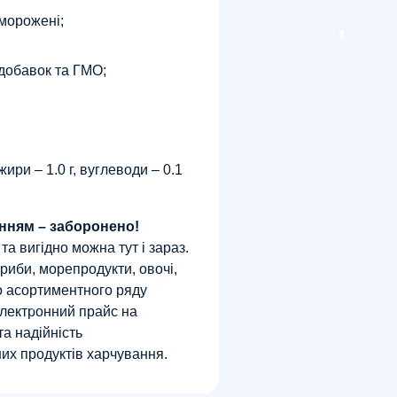
аморожені;
 добавок та ГМО;
 жири – 1.0 г, вуглеводи – 0.1
нням – заборонено!
а вигідно можна тут і зараз.
гриби, морепродукти, овочі,
о асортиментного ряду
електронний прайс на
та надійність
их продуктів харчування.