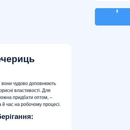
ечериць
і, вони чудово доповнюють
 корисні властивості. Для
можна придбати оптом, –
 й час на робочому процесі.
берігання: