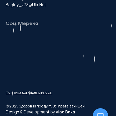
Bagley_z73@ukr.net
Соц. Мережі
З
д
о
р
о
в
и
й
п
р
о
д
у
к
т
Політика конфіденційності
© 2025 Здоровий продукт. Всі права захищені.
Design & Development by
Vlad Baka