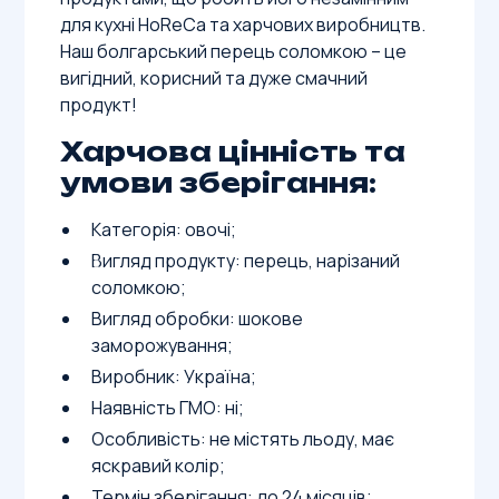
для кухні HoReCa та харчових виробництв.
Наш болгарський перець соломкою – це
вигідний, корисний та дуже смачний
продукт!
Харчова цінність та
умови зберігання:
Категорія: овочі;
Вигляд продукту: перець, нарізаний
соломкою;
Вигляд обробки: шокове
заморожування;
Виробник: Україна;
Наявність ГМО: ні;
Особливість: не містять льоду, має
яскравий колір;
Термін зберігання: до 24 місяців;