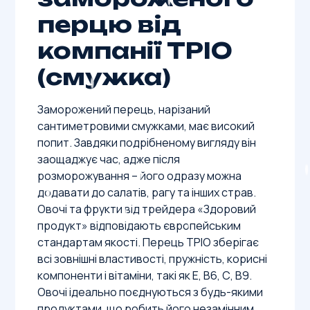
перцю від
компанії ТРІО
(смужка)
Заморожений перець, нарізаний
сантиметровими смужками, має високий
попит. Завдяки подрібненому вигляду він
заощаджує час, адже після
розморожування – його одразу можна
додавати до салатів, рагу та інших страв.
Овочі та фрукти від трейдера «Здоровий
продукт» відповідають європейським
стандартам якості. Перець ТРІО зберігає
всі зовнішні властивості, пружність, корисні
компоненти і вітаміни, такі як Е, В6, С, В9.
Овочі ідеально поєднуються з будь-якими
продуктами, що робить його незамінним