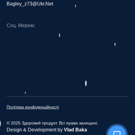
Bagley_z73@ukr.net
Соц. Мережі
З
д
о
р
о
в
и
й
п
р
о
д
у
к
т
Політика конфіденційності
© 2025 Здоровий продукт. Всі права захищені.
Design & Development by
Vlad Baka