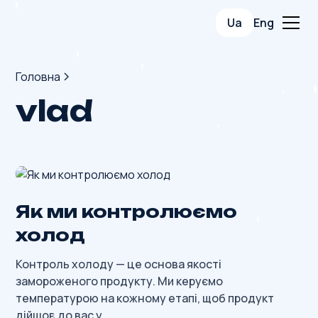
Ua
Eng
Головна
vlad
Як ми контролюємо
холод
Контроль холоду — це основа якості
замороженого продукту. Ми керуємо
температурою на кожному етапі, щоб продукт
дійшов до вас у...