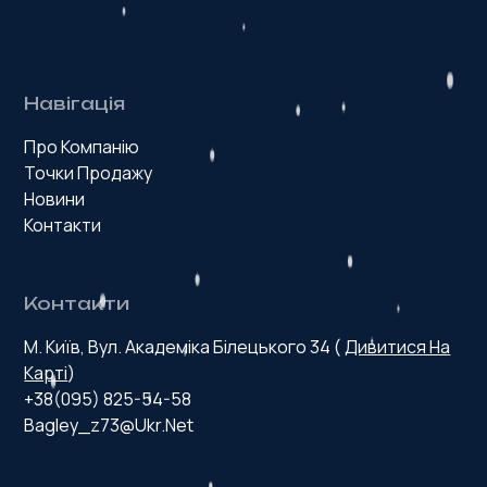
Навігація
Про Компанію
Точки Продажу
Новини
Контакти
Контакти
М. Київ, Вул. Академіка Білецького 34 (
Дивитися На
Карті
)
+38(095) 825-54-58
Bagley_z73@ukr.net